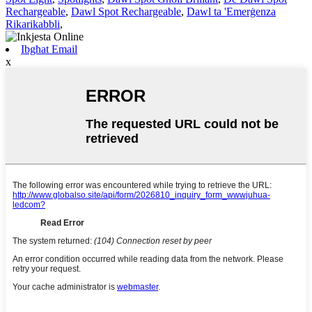
Rechargeable
,
Dawl Spot Rechargeable
,
Dawl ta 'Emerġenza
Rikarikabbli
,
Ibgħat Email
x