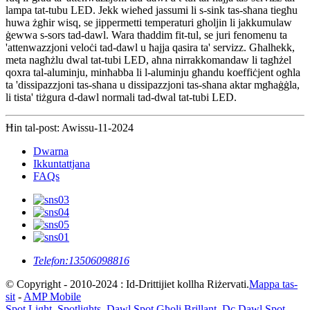
lampa tat-tubu LED. Jekk wieħed jassumi li s-sink tas-sħana tiegħu
huwa żgħir wisq, se jippermetti temperaturi għoljin li jakkumulaw
ġewwa s-sors tad-dawl. Wara tħaddim fit-tul, se juri fenomenu ta
'attenwazzjoni veloċi tad-dawl u ħajja qasira ta' servizz. Għalhekk,
meta nagħżlu dwal tat-tubi LED, aħna nirrakkomandaw li tagħżel
qoxra tal-aluminju, minħabba li l-aluminju għandu koeffiċjent ogħla
ta 'dissipazzjoni tas-sħana u dissipazzjoni tas-sħana aktar mgħaġġla,
li tista' tiżgura d-dawl normali tad-dwal tat-tubi LED.
Ħin tal-post: Awissu-11-2024
Dwarna
Ikkuntattjana
FAQs
Telefon:
13506098816
© Copyright - 2010-2024 : Id-Drittijiet kollha Riżervati.
Mappa tas-
sit
-
AMP Mobile
Spot Light
,
Spotlights
,
Dawl Spot Għoli Brillant
,
Dc Dawl Spot