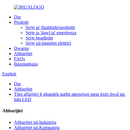
Dar
Prodotti
Serje ta' flashlight/spotlight
Serje ta 'dawl ta' emerġenza
Serje headlight
Serje tal-fannijiet elettriċi
Dwarna
Aħbarijiet
FAQs
Ikkuntattjana
English
Dar
Aħbarijiet
Tliet affarijiet li għandek tagħti attenzjoni meta tixtri dwal tat-
tubi LED
Aħbarijiet
Aħbarijiet tal-Industrija
Aħbarijiet tal-Kumpanija