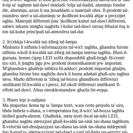
it-tip ta' tagħmir tad-dawl tinkludi: folja tal-ħadid, aluminju fondut
die, aluminju, azzar li ma jissaddadx u materjali oħra. Il-prodotti tal-
istainless steel u tal-aluminju se jkollhom kwalità aħjar u prezzijiet
ogħla. Materjali differenti jista 'jkollhom kuluri tad-dawl differenti,
sabiex inkunu nistgħu nagħżlu l-kulur tad-dawl xieraq ibbażat fuq it-
ton tal-kulur prinċipali tal-atmosfera tad-dar.
2. Iċċekkja l-kwalità taż-żibeġ tal-lampa
Minbarra li nifhmu l-informazzjoni tal-wiċċ tagħha, għandna bżonn
nifhmu wkoll il-kwalità taż-żibeġ tal-lampa interna tagħha. Illum il-
ġurnata, hemm ċipep LED xoffa disponibbli għall-bejgħ fil-ċentri
tax-xiri, li jistgħu jiġu jew prodotti domestikament jew importati.
M'għandniex għalfejn infittxu bl-addoċċ prodotti importati għaljin,
għandna bżonn biss nagħżlu dawk li huma adattati għall-użu tagħna
stess. Marki differenti ta 'żibeġ tal-bozoz għandhom differenzi
sinifikanti fil-kwalità u l-prezz, kif ukoll differenzi sinifikanti fl-
effetti tad-dawl. Aħna nirrakkomandaw għażla bir-reqqa.
3. Ħares lejn ir-radjatur
Ma jimpurtax liema tip ta 'lampa tixtri, wara ċertu perjodu ta' użu,
tibda tinħela s-sħana, u t-temperatura fuq il-wiċċ tal-bozza tagħha
tiżdied gradwalment. Għalhekk, meta tixtri dwal tat-tubi LED,
għandna nagħtu attenzjoni għall-kwalità tas-sink tas-sħana tagħhom.
Il-veloċità tad-dissipazzjoni tas-sħana tas-sink tas-sħana tiddependi
fuq il-grad ta 'attenwazzjoni tad-dawl u t-tul tal-ħajja tas-servizz tal-