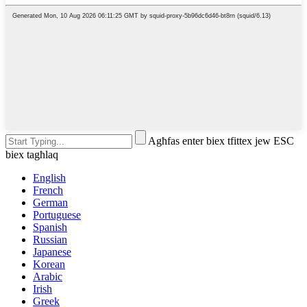
Agħfas enter biex tfittex jew ESC
biex tagħlaq
English
French
German
Portuguese
Spanish
Russian
Japanese
Korean
Arabic
Irish
Greek